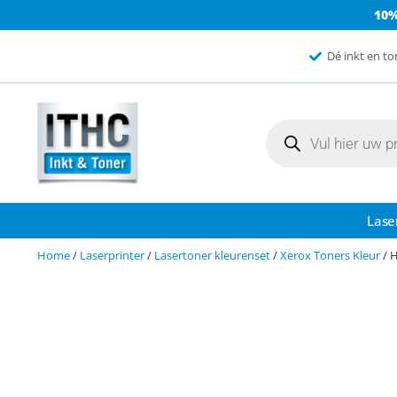
10
Dé inkt en to
Lase
Home
/
Laserprinter
/
Lasertoner kleurenset
/
Xerox Toners Kleur
/ 