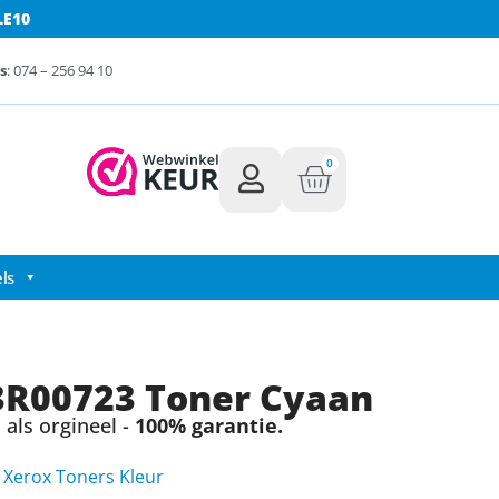
LE10
s
: 074 – 256 94 10
0
ls
3R00723 Toner Cyaan
als orgineel -
100% garantie.
,
Xerox Toners Kleur