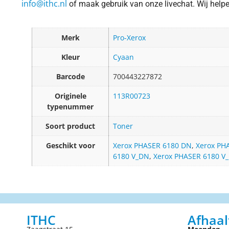
info@ithc.nl
of maak gebruik van onze livechat. Wij helpen 
Merk
Pro-Xerox
Kleur
Cyaan
Barcode
700443227872
Originele
113R00723
typenummer
Soort product
Toner
Geschikt voor
Xerox PHASER 6180 DN
,
Xerox PH
6180 V_DN
,
Xerox PHASER 6180 V
ITHC
Afhaal