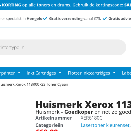
% KORTING
op alle toners en drums. Gebruik de kortingscode:
SA
ner specialist in
Hengelo
Gratis verzending
vanaf €75,-
Gratis advie
rprinter
Inkt Cartridges
Plotter inktcartridges
Labe
Huismerk Xerox 113R00723 Toner Cyaan
Huismerk Xerox 11
Huismerk -
Goedkoper
en net zo goed 
Artikelnummer
XER6180C
Categorieën
Lasertoner kleurenset