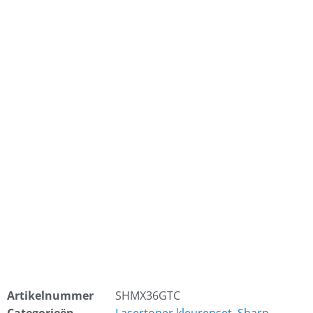
Artikelnummer
SHMX36GTC
Categorieën
Lasertoner kleurenset
,
Sharp