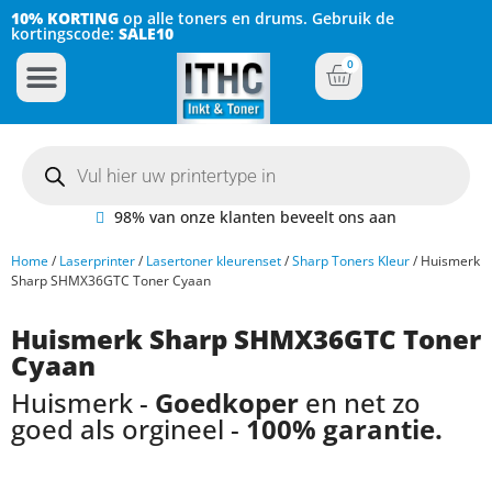
10% KORTING
op alle toners en drums. Gebruik de
kortingscode:
SALE10
0
Inkt Cartridges
Plotter inktcartridges
98% van onze klanten beveelt ons aan
Home
/
Laserprinter
/
Lasertoner kleurenset
/
Sharp Toners Kleur
/ Huismerk
Sharp SHMX36GTC Toner Cyaan
Huismerk Sharp SHMX36GTC Toner
Cyaan
Huismerk -
Goedkoper
en net zo
goed als orgineel -
100% garantie.