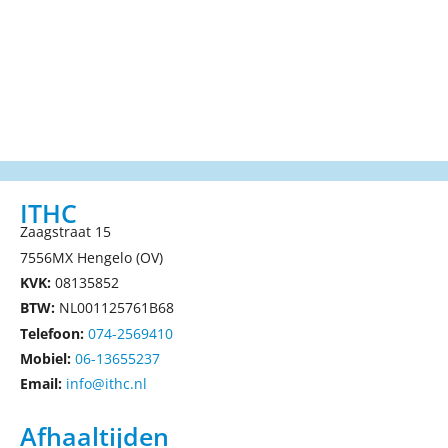
ITHC
Zaagstraat 15
7556MX Hengelo (OV)
KVK:
08135852
BTW:
NL001125761B68
Telefoon:
074-2569410
Mobiel:
06-13655237
Email:
info@ithc.nl
Afhaaltijden