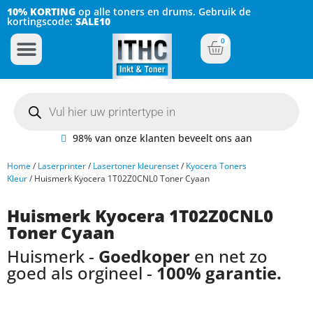
10% KORTING
op alle toners en drums. Gebruik de
kortingscode:
SALE10
0
Inkt Cartridges
Plotter inktcartridges
98% van onze klanten beveelt ons aan
Home
/
Laserprinter
/
Lasertoner kleurenset
/
Kyocera Toners
Kleur
/ Huismerk Kyocera 1T02Z0CNL0 Toner Cyaan
Huismerk Kyocera 1T02Z0CNL0
Toner Cyaan
Huismerk -
Goedkoper
en net zo
goed als orgineel -
100% garantie.