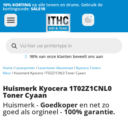
10% KORTING
op alle toners en drums. Gebruik de
kortingscode:
SALE10
0
Inkt Cartridges
Plotter inktcartridges
98% van onze klanten beveelt ons aan
Home
/
Laserprinter
/
Lasertoner kleurenset
/
Kyocera Toners
Kleur
/ Huismerk Kyocera 1T02Z1CNL0 Toner Cyaan
Huismerk Kyocera 1T02Z1CNL0
Toner Cyaan
Huismerk -
Goedkoper
en net zo
goed als orgineel -
100% garantie.