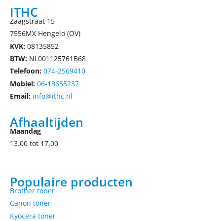
ITHC
Zaagstraat 15
7556MX Hengelo (OV)
KVK:
08135852
BTW:
NL001125761B68
Telefoon:
074-2569410
Mobiel:
06-13655237
Email:
info@ithc.nl
Afhaaltijden
Maandag
13.00 tot 17.00
Populaire producten
Brother toner
Canon toner
Kyocera toner