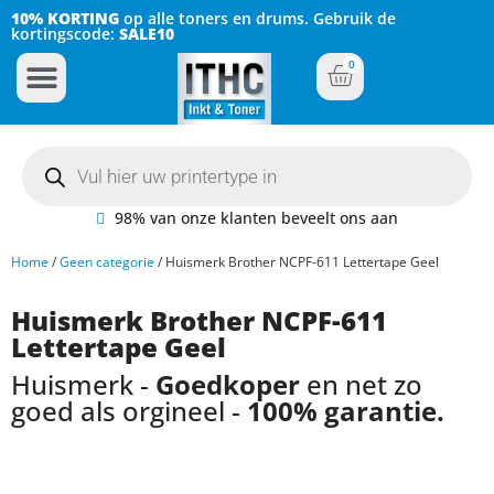
10% KORTING
op alle toners en drums. Gebruik de
kortingscode:
SALE10
0
Inkt Cartridges
Plotter inktcartridges
98% van onze klanten beveelt ons aan
Home
/
Geen categorie
/ Huismerk Brother NCPF-611 Lettertape Geel
Huismerk Brother NCPF-611
Lettertape Geel
Huismerk -
Goedkoper
en net zo
goed als orgineel -
100% garantie.