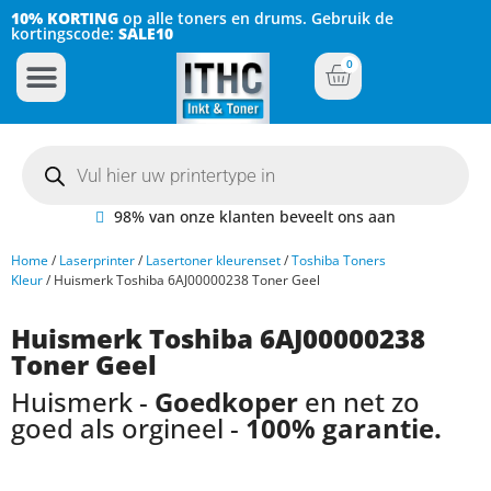
10% KORTING
op alle toners en drums. Gebruik de
kortingscode:
SALE10
0
Inkt Cartridges
Plotter inktcartridges
98% van onze klanten beveelt ons aan
Home
/
Laserprinter
/
Lasertoner kleurenset
/
Toshiba Toners
Kleur
/ Huismerk Toshiba 6AJ00000238 Toner Geel
Huismerk Toshiba 6AJ00000238
Toner Geel
Huismerk -
Goedkoper
en net zo
goed als orgineel -
100% garantie.