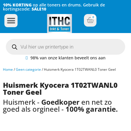
10% KORTING
op alle toners en drums. Gebruik de
kortingscode:
SALE10
0
Inkt Cartridges
Plotter inktcartridges
98% van onze klanten beveelt ons aan
Home
/
Geen categorie
/ Huismerk Kyocera 1T02TWANL0 Toner Geel
Huismerk Kyocera 1T02TWANL0
Toner Geel
Huismerk -
Goedkoper
en net zo
goed als orgineel -
100% garantie.