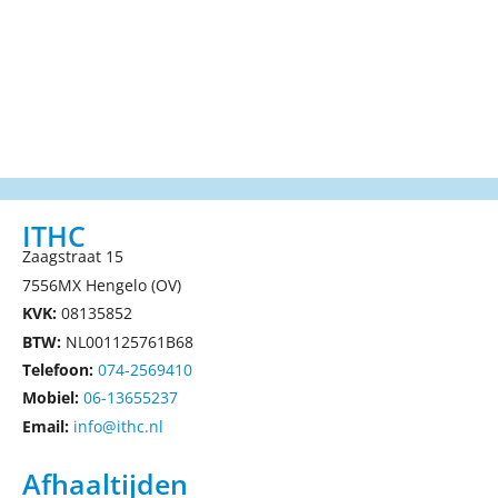
ITHC
Zaagstraat 15
7556MX Hengelo (OV)
KVK:
08135852
BTW:
NL001125761B68
Telefoon:
074-2569410
Mobiel:
06-13655237
Email:
info@ithc.nl
Afhaaltijden