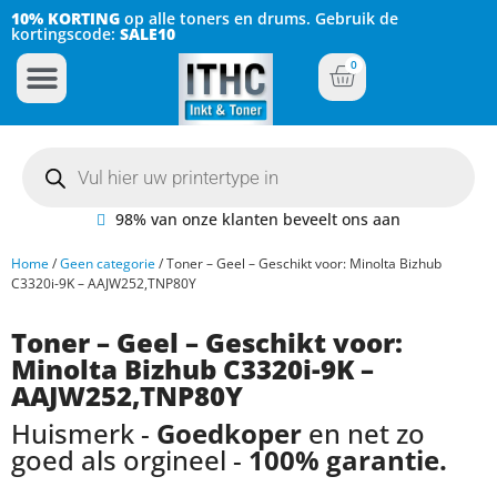
10% KORTING
op alle toners en drums. Gebruik de
kortingscode:
SALE10
0
Inkt Cartridges
Plotter inktcartridges
98% van onze klanten beveelt ons aan
Home
/
Geen categorie
/ Toner – Geel – Geschikt voor: Minolta Bizhub
C3320i-9K – AAJW252,TNP80Y
Toner – Geel – Geschikt voor:
Minolta Bizhub C3320i-9K –
AAJW252,TNP80Y
Huismerk -
Goedkoper
en net zo
goed als orgineel -
100% garantie.