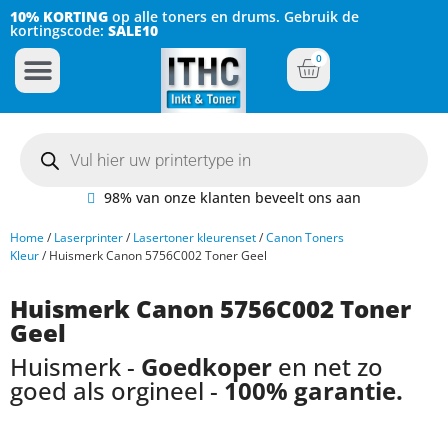
10% KORTING
op alle toners en drums. Gebruik de
kortingscode:
SALE10
0
Inkt Cartridges
Plotter inktcartridges
98% van onze klanten beveelt ons aan
Home
/
Laserprinter
/
Lasertoner kleurenset
/
Canon Toners
Kleur
/ Huismerk Canon 5756C002 Toner Geel
Huismerk Canon 5756C002 Toner
Geel
Huismerk -
Goedkoper
en net zo
goed als orgineel -
100% garantie.