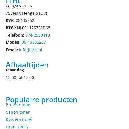
ITHC
Zaagstraat 15
7556MX Hengelo (OV)
KVK:
08135852
BTW:
NL001125761B68
Telefoon:
074-2569410
Mobiel:
06-13655237
Email:
info@ithc.nl
Afhaaltijden
Maandag
13.00 tot 17.00
Populaire producten
Brother toner
Canon toner
Kyocera toner
Drum Units