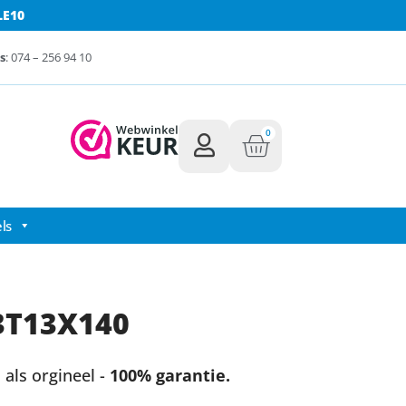
LE10
s
: 074 – 256 94 10
0
ls
3T13X140
als orgineel -
100% garantie.