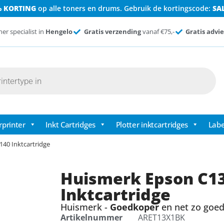
% KORTING
op alle toners en drums. Gebruik de kortingscode:
SA
ner specialist in
Hengelo
Gratis verzending
vanaf €75,-
Gratis advie
rprinter
Inkt Cartridges
Plotter inktcartridges
Labe
40 Inktcartridge
Huismerk Epson C1
Inktcartridge
Huismerk -
Goedkoper
en net zo goed 
Artikelnummer
ARET13X1BK