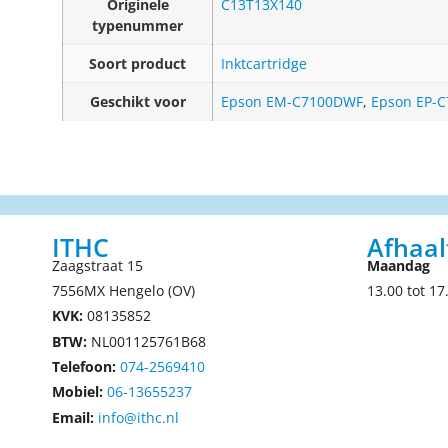
Originele
C13T13X140
typenummer
Soort product
Inktcartridge
Geschikt voor
Epson EM-C7100DWF
,
Epson EP-
ITHC
Afhaal
Zaagstraat 15
Maandag
7556MX Hengelo (OV)
13.00 tot 17
KVK:
08135852
BTW:
NL001125761B68
Telefoon:
074-2569410
Mobiel:
06-13655237
Email:
info@ithc.nl