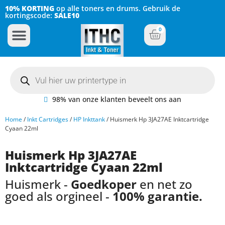
10% KORTING
op alle toners en drums. Gebruik de
kortingscode:
SALE10
0
Inkt Cartridges
Plotter inktcartridges
98% van onze klanten beveelt ons aan
Home
/
Inkt Cartridges
/
HP Inkttank
/ Huismerk Hp 3JA27AE Inktcartridge
Cyaan 22ml
Huismerk Hp 3JA27AE
Inktcartridge Cyaan 22ml
Huismerk -
Goedkoper
en net zo
goed als orgineel -
100% garantie.