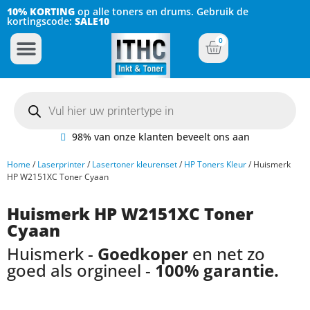
10% KORTING
op alle toners en drums. Gebruik de
kortingscode:
SALE10
0
Inkt Cartridges
Plotter inktcartridges
98% van onze klanten beveelt ons aan
Home
/
Laserprinter
/
Lasertoner kleurenset
/
HP Toners Kleur
/ Huismerk
HP W2151XC Toner Cyaan
Huismerk HP W2151XC Toner
Cyaan
Huismerk -
Goedkoper
en net zo
goed als orgineel -
100% garantie.