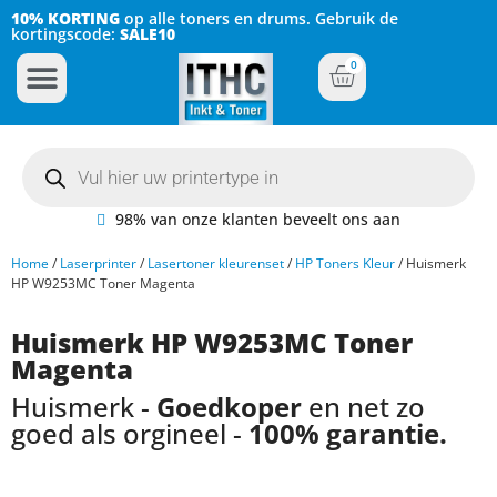
10% KORTING
op alle toners en drums. Gebruik de
kortingscode:
SALE10
0
Inkt Cartridges
Plotter inktcartridges
98% van onze klanten beveelt ons aan
Home
/
Laserprinter
/
Lasertoner kleurenset
/
HP Toners Kleur
/ Huismerk
HP W9253MC Toner Magenta
Huismerk HP W9253MC Toner
Magenta
Huismerk -
Goedkoper
en net zo
goed als orgineel -
100% garantie.