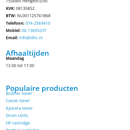
7556MX Hengelo (OV)
KVK:
08135852
BTW:
NL001125761B68
Telefoon:
074-2569410
Mobiel:
06-13655237
Email:
info@ithc.nl
Afhaaltijden
Maandag
13.00 tot 17.00
Populaire producten
Brother toner
Canon toner
Kyocera toner
Drum Units
HP cartridge