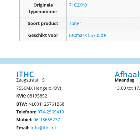
Originele
71C2XY0
typenummer
Soort product
Toner
Geschikt voor
Lexmark CS735de
ITHC
Afhaal
Zaagstraat 15
Maandag
7556MX Hengelo (OV)
13.00 tot 17
KVK:
08135852
BTW:
NL001125761B68
Telefoon:
074-2569410
Mobiel:
06-13655237
Email:
info@ithc.nl