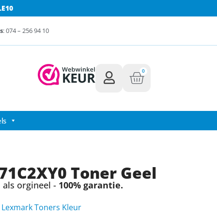
LE10
s
: 074 – 256 94 10
0
ls
71C2XY0 Toner Geel
als orgineel -
100% garantie.
,
Lexmark Toners Kleur