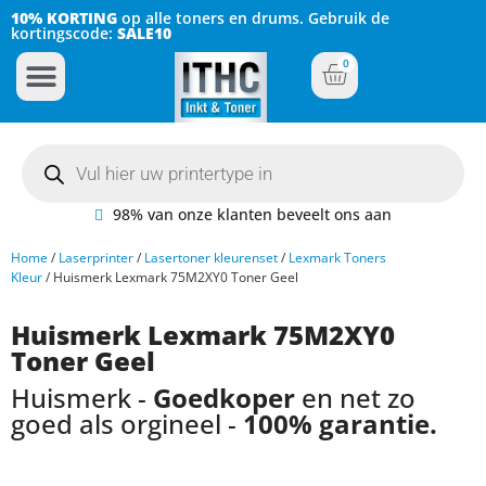
10% KORTING
op alle toners en drums. Gebruik de
kortingscode:
SALE10
0
Inkt Cartridges
Plotter inktcartridges
98% van onze klanten beveelt ons aan
Home
/
Laserprinter
/
Lasertoner kleurenset
/
Lexmark Toners
Kleur
/ Huismerk Lexmark 75M2XY0 Toner Geel
Huismerk Lexmark 75M2XY0
Toner Geel
Huismerk -
Goedkoper
en net zo
goed als orgineel -
100% garantie.