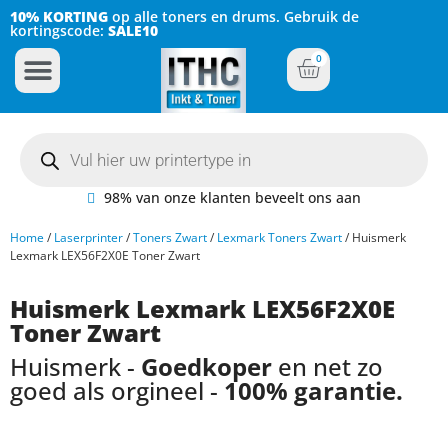
10% KORTING
op alle toners en drums. Gebruik de
kortingscode:
SALE10
0
Inkt Cartridges
Plotter inktcartridges
98% van onze klanten beveelt ons aan
Home
/
Laserprinter
/
Toners Zwart
/
Lexmark Toners Zwart
/ Huismerk
Lexmark LEX56F2X0E Toner Zwart
Huismerk Lexmark LEX56F2X0E
Toner Zwart
Huismerk -
Goedkoper
en net zo
goed als orgineel -
100% garantie.