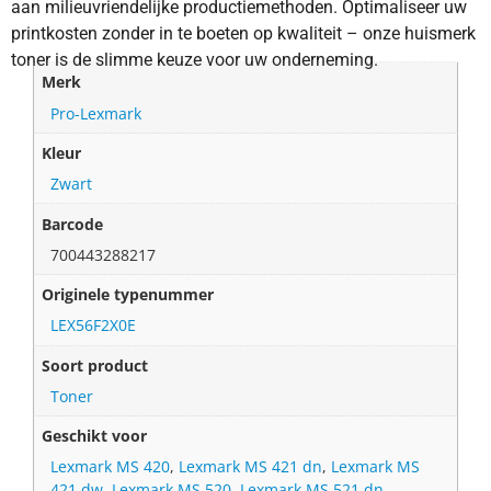
aan milieuvriendelijke productiemethoden. Optimaliseer uw
printkosten zonder in te boeten op kwaliteit – onze huismerk
toner is de slimme keuze voor uw onderneming.
Merk
Pro-Lexmark
Kleur
Zwart
Barcode
700443288217
Originele typenummer
LEX56F2X0E
Soort product
Toner
Geschikt voor
Lexmark MS 420
,
Lexmark MS 421 dn
,
Lexmark MS
421 dw
,
Lexmark MS 520
,
Lexmark MS 521 dn
,