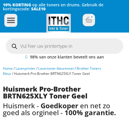
10% KORTING
op alle toners en drums. Gebruik de
kortingscode:
SALE10
0
Inkt Cartridges
Plotter inktcartridges
98% van onze klanten beveelt ons aan
Home
/
Laserprinter
/
Lasertoner kleurenset
/
Brother Toners
Kleur
/ Huismerk Pro-Brother BRTN625XLY Toner Geel
Huismerk Pro-Brother
BRTN625XLY Toner Geel
Huismerk -
Goedkoper
en net zo
goed als orgineel -
100% garantie.