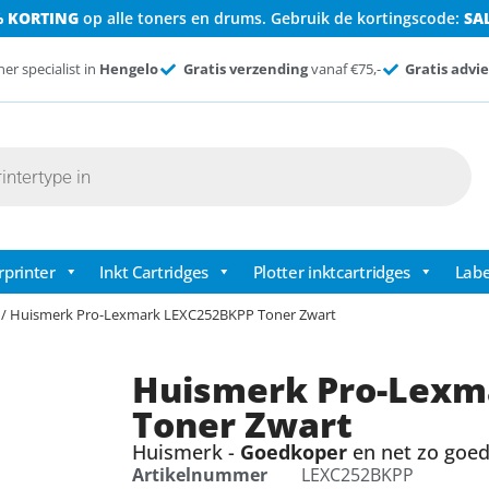
% KORTING
op alle toners en drums. Gebruik de kortingscode:
SA
ner specialist in
Hengelo
Gratis verzending
vanaf €75,-
Gratis advie
rprinter
Inkt Cartridges
Plotter inktcartridges
Labe
/ Huismerk Pro-Lexmark LEXC252BKPP Toner Zwart
Huismerk Pro-Lexm
Toner Zwart
Huismerk -
Goedkoper
en net zo goed 
Artikelnummer
LEXC252BKPP