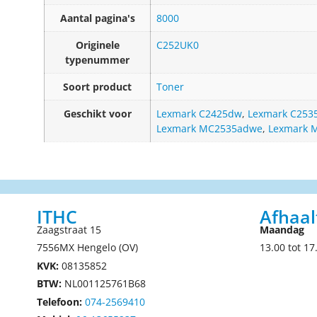
Aantal pagina's
8000
Originele
C252UK0
typenummer
Soort product
Toner
Geschikt voor
Lexmark C2425dw
,
Lexmark C253
Lexmark MC2535adwe
,
Lexmark 
ITHC
Afhaal
Zaagstraat 15
Maandag
7556MX Hengelo (OV)
13.00 tot 17
KVK:
08135852
BTW:
NL001125761B68
Telefoon:
074-2569410