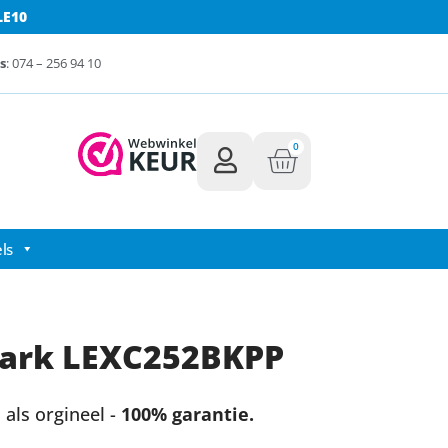
LE10
s
: 074 – 256 94 10
0
ls
ark LEXC252BKPP
als orgineel -
100% garantie.