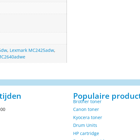
5dw
,
Lexmark MC2425adw
,
MC2640adwe
tijden
Populaire produc
Brother toner
.00
Canon toner
Kyocera toner
Drum Units
HP cartridge