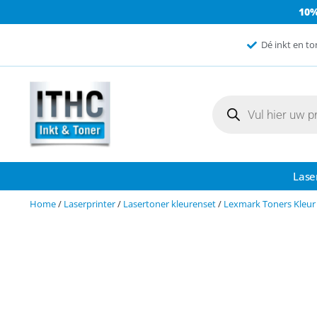
10
Dé inkt en to
Lase
Home
/
Laserprinter
/
Lasertoner kleurenset
/
Lexmark Toners Kleur