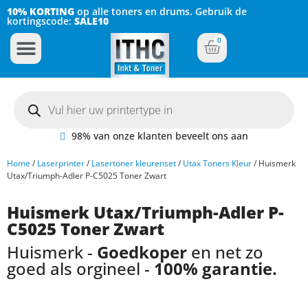
10% KORTING
op alle toners en drums. Gebruik de
kortingscode:
SALE10
0
Inkt Cartridges
Plotter inktcartridges
98% van onze klanten beveelt ons aan
Home
/
Laserprinter
/
Lasertoner kleurenset
/
Utax Toners Kleur
/ Huismerk
Utax/Triumph-Adler P-C5025 Toner Zwart
Huismerk Utax/Triumph-Adler P-
C5025 Toner Zwart
Huismerk -
Goedkoper
en net zo
goed als orgineel -
100% garantie.