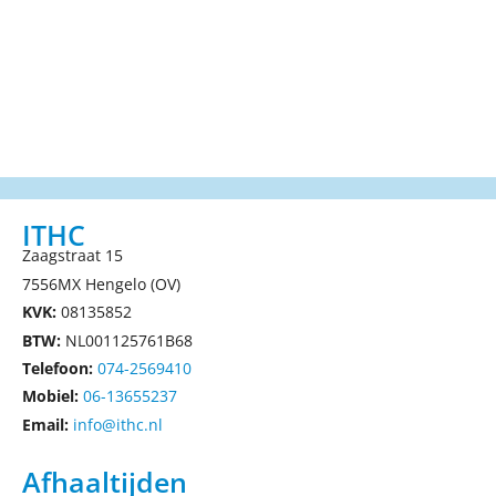
ITHC
Zaagstraat 15
7556MX Hengelo (OV)
KVK:
08135852
BTW:
NL001125761B68
Telefoon:
074-2569410
Mobiel:
06-13655237
Email:
info@ithc.nl
Afhaaltijden