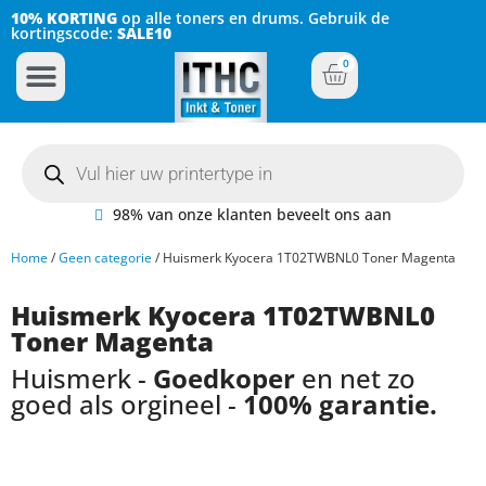
10% KORTING
op alle toners en drums. Gebruik de
kortingscode:
SALE10
0
Inkt Cartridges
Plotter inktcartridges
98% van onze klanten beveelt ons aan
Home
/
Geen categorie
/ Huismerk Kyocera 1T02TWBNL0 Toner Magenta
Huismerk Kyocera 1T02TWBNL0
Toner Magenta
Huismerk -
Goedkoper
en net zo
goed als orgineel -
100% garantie.