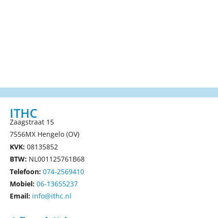
ITHC
Zaagstraat 15
7556MX Hengelo (OV)
KVK:
08135852
BTW:
NL001125761B68
Telefoon:
074-2569410
Mobiel:
06-13655237
Email:
info@ithc.nl