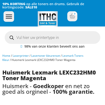
10% KORTING
op alle toners en drums. Gebruik de
kortingscode:
SALE10
0
Inkt Cartridges
Plotter inktcartridges
98% van onze klanten beveelt ons aan
Home
/
Laserprinter
/
Lasertoner kleurenset
/
Lexmark Toners
Kleur
/ Huismerk Lexmark LEXC232HM0 Toner Magenta
Huismerk Lexmark LEXC232HM0
Toner Magenta
Huismerk -
Goedkoper
en net zo
goed als orgineel -
100% garantie.