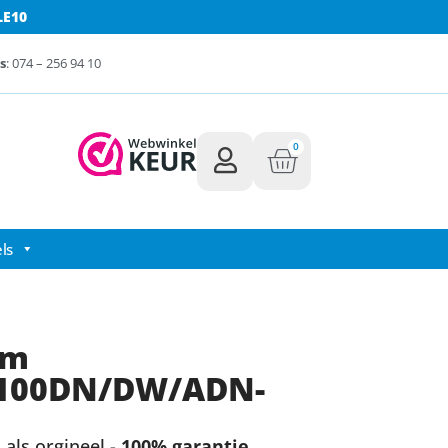
LE10
s
: 074 – 256 94 10
0
ls
um
100DN/DW/ADN-
als orgineel -
100% garantie.