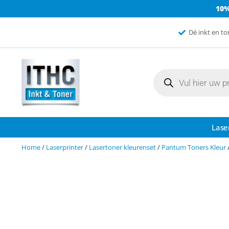
10
Dé inkt en to
Lase
Home
/
Laserprinter
/
Lasertoner kleurenset
/
Pantum Toners Kleur