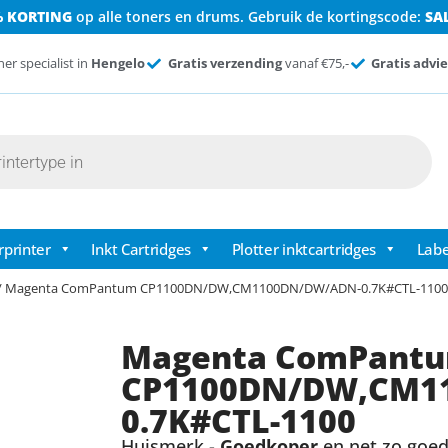
% KORTING
op alle toners en drums. Gebruik de kortingscode:
SA
ner specialist in
Hengelo
Gratis verzending
vanaf €75,-
Gratis advie
rprinter
Inkt Cartridges
Plotter inktcartridges
Labe
/ Magenta ComPantum CP1100DN/DW,CM1100DN/DW/ADN-0.7K#CTL-1100
Magenta ComPant
CP1100DN/DW,CM1
0.7K#CTL-1100
Huismerk -
Goedkoper
en net zo goed 