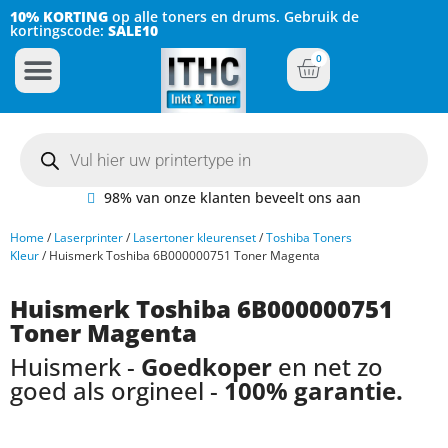
10% KORTING
op alle toners en drums. Gebruik de
kortingscode:
SALE10
0
Inkt Cartridges
Plotter inktcartridges
98% van onze klanten beveelt ons aan
Home
/
Laserprinter
/
Lasertoner kleurenset
/
Toshiba Toners
Kleur
/ Huismerk Toshiba 6B000000751 Toner Magenta
Huismerk Toshiba 6B000000751
Toner Magenta
Huismerk -
Goedkoper
en net zo
goed als orgineel -
100% garantie.