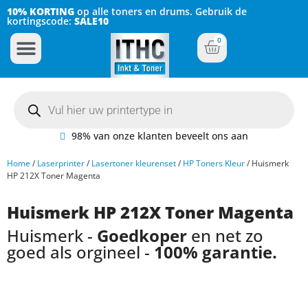
10% KORTING
op alle toners en drums. Gebruik de
kortingscode:
SALE10
0
Inkt Cartridges
Plotter inktcartridges
98% van onze klanten beveelt ons aan
Home
/
Laserprinter
/
Lasertoner kleurenset
/
HP Toners Kleur
/ Huismerk
HP 212X Toner Magenta
Huismerk HP 212X Toner Magenta
Huismerk -
Goedkoper
en net zo
goed als orgineel -
100% garantie.