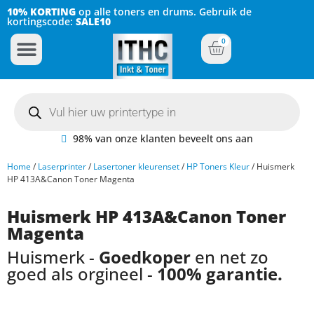
10% KORTING
op alle toners en drums. Gebruik de
kortingscode:
SALE10
0
Inkt Cartridges
Plotter inktcartridges
98% van onze klanten beveelt ons aan
Home
/
Laserprinter
/
Lasertoner kleurenset
/
HP Toners Kleur
/ Huismerk
HP 413A&Canon Toner Magenta
Huismerk HP 413A&Canon Toner
Magenta
Huismerk -
Goedkoper
en net zo
goed als orgineel -
100% garantie.