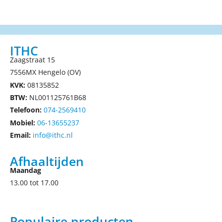
ITHC
Zaagstraat 15
7556MX Hengelo (OV)
KVK:
08135852
BTW:
NL001125761B68
Telefoon:
074-2569410
Mobiel:
06-13655237
Email:
info@ithc.nl
Afhaaltijden
Maandag
13.00 tot 17.00
Populaire producten