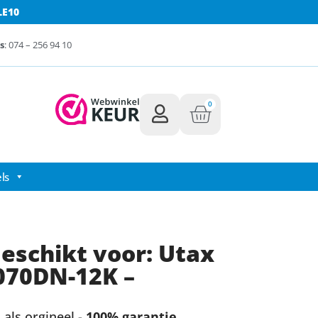
LE10
s
: 074 – 256 94 10
0
ls
eschikt voor: Utax
070DN-12K –
als orgineel -
100% garantie.