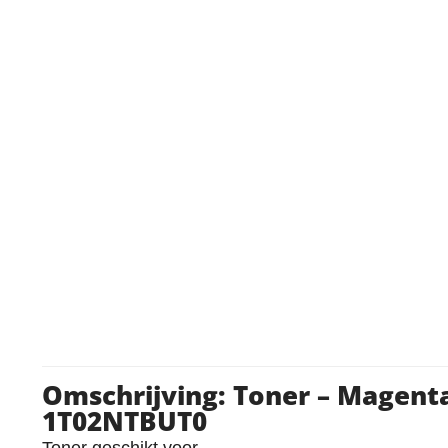
Omschrijving: Toner – Magenta
1T02NTBUT0
Toner geschikt voor