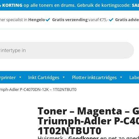
% KORTING
op alle toners en drums. Gebruik de kortingscode:
SA
ner specialist in
Hengelo
Gratis verzending
vanaf €75,-
Gratis advie
rprinter
Inkt Cartridges
Plotter inktcartridges
Labe
riumph-Adler P-C4070DN-12K – 1T02NTBUT0
Toner – Magenta – G
Triumph-Adler P-C4
1T02NTBUT0
Huismerk -
Goedkoper
en net zo goed 