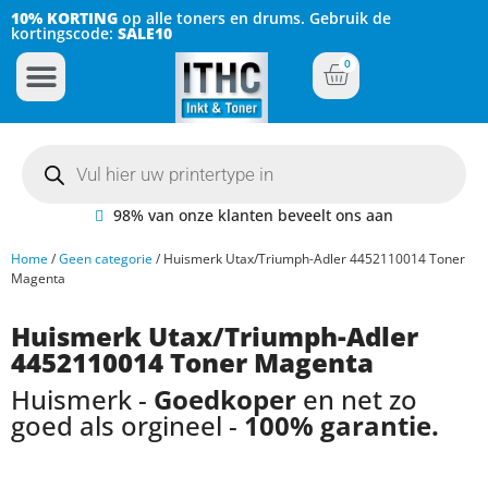
10% KORTING
op alle toners en drums. Gebruik de
kortingscode:
SALE10
0
Inkt Cartridges
Plotter inktcartridges
98% van onze klanten beveelt ons aan
Home
/
Geen categorie
/ Huismerk Utax/Triumph-Adler 4452110014 Toner
Magenta
Huismerk Utax/Triumph-Adler
4452110014 Toner Magenta
Huismerk -
Goedkoper
en net zo
goed als orgineel -
100% garantie.