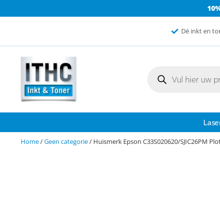
10
Dé inkt en to
Lase
Home
/
Geen categorie
/ Huismerk Epson C33S020620/SJIC26PM Plot