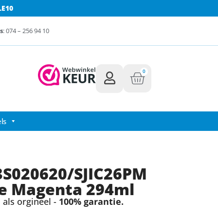
LE10
s
: 074 – 256 94 10
0
ls
3S020620/SJIC26PM
ge Magenta 294ml
als orgineel -
100% garantie.