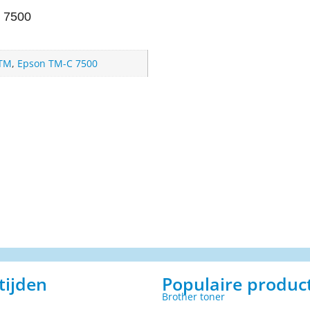
 7500
 TM
,
Epson TM-C 7500
tijden
Populaire produc
Brother toner