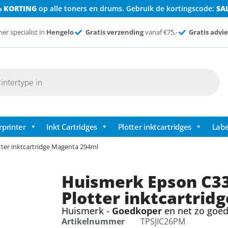
% KORTING
op alle toners en drums. Gebruik de kortingscode:
SA
ner specialist in
Hengelo
Gratis verzending
vanaf €75,-
Gratis advie
rprinter
Inkt Cartridges
Plotter inktcartridges
Labe
ter inktcartridge Magenta 294ml
Huismerk Epson C3
Plotter inktcartrid
Huismerk -
Goedkoper
en net zo goed 
Artikelnummer
TPSJIC26PM