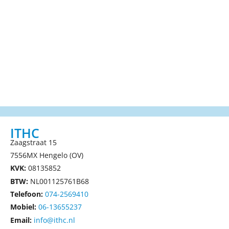
ITHC
Zaagstraat 15
7556MX Hengelo (OV)
KVK:
08135852
BTW:
NL001125761B68
Telefoon:
074-2569410
Mobiel:
06-13655237
Email:
info@ithc.nl