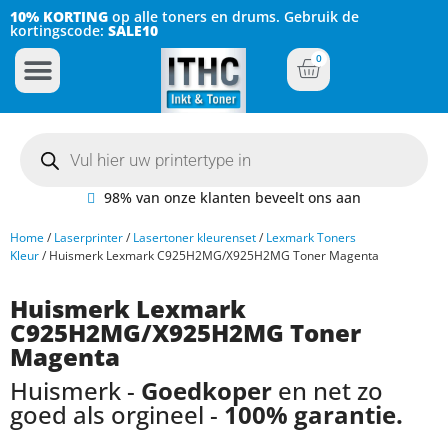
10% KORTING
op alle toners en drums. Gebruik de
kortingscode:
SALE10
0
Inkt Cartridges
Plotter inktcartridges
98% van onze klanten beveelt ons aan
Home
/
Laserprinter
/
Lasertoner kleurenset
/
Lexmark Toners
Kleur
/ Huismerk Lexmark C925H2MG/X925H2MG Toner Magenta
Huismerk Lexmark
C925H2MG/X925H2MG Toner
Magenta
Huismerk -
Goedkoper
en net zo
goed als orgineel -
100% garantie.