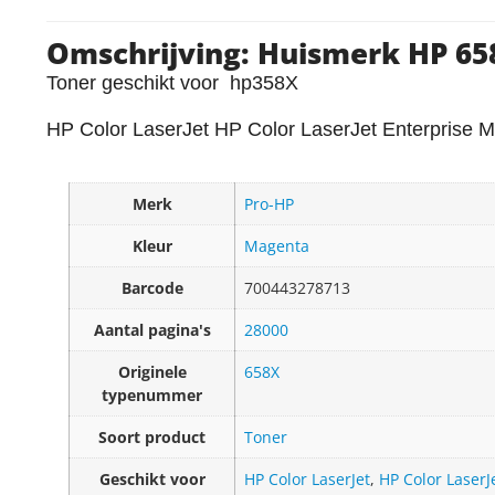
Omschrijving: Huismerk HP 6
Toner geschikt voor hp358X
HP Color LaserJet HP Color LaserJet Enterprise M
Merk
Pro-HP
Kleur
Magenta
Barcode
700443278713
Aantal pagina's
28000
Originele
658X
typenummer
Soort product
Toner
Geschikt voor
HP Color LaserJet
,
HP Color LaserJ