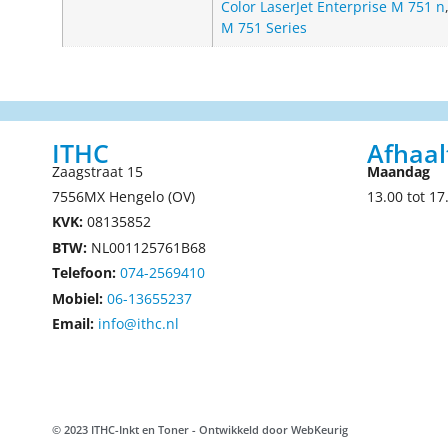
Color LaserJet Enterprise M 751 n
M 751 Series
ITHC
Afhaal
Zaagstraat 15
Maandag
7556MX Hengelo (OV)
13.00 tot 17
KVK:
08135852
BTW:
NL001125761B68
Telefoon:
074-2569410
Mobiel:
06-13655237
Email:
info@ithc.nl
© 2023 ITHC-Inkt en Toner - Ontwikkeld door
WebKeurig