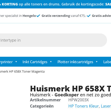
% KORTING
op alle toners en drums. Gebruik de kortingscode:
SA
ner specialist in
Hengelo
Gratis verzending
vanaf €75,-
Gratis advie
rprinter
Inkt Cartridges
Plotter inktcartridges
Labe
smerk HP 658X Toner Magenta
Huismerk HP 658X 
Huismerk -
Goedkoper
en net zo goed 
Artikelnummer
HPW2003X
Categorieën
HP Toners Kleur
,
Laser