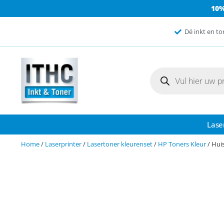
10
Dé inkt en to
Lase
Home
/
Laserprinter
/
Lasertoner kleurenset
/
HP Toners Kleur
/ Hui