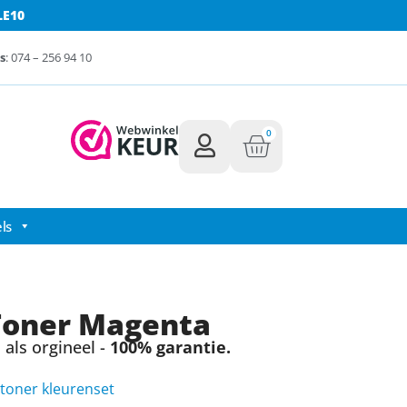
LE10
s
: 074 – 256 94 10
0
ls
Toner Magenta
als orgineel -
100% garantie.
toner kleurenset