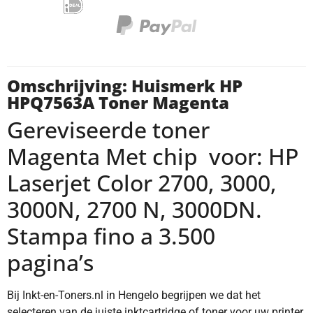
Omschrijving: Huismerk HP
HPQ7563A Toner Magenta
Gereviseerde toner
Magenta Met chip voor: HP
Laserjet Color 2700, 3000,
3000N, 2700 N, 3000DN.
Stampa fino a 3.500
pagina’s
Bij Inkt-en-Toners.nl in Hengelo begrijpen we dat het
selecteren van de juiste inktcartridge of toner voor uw printer