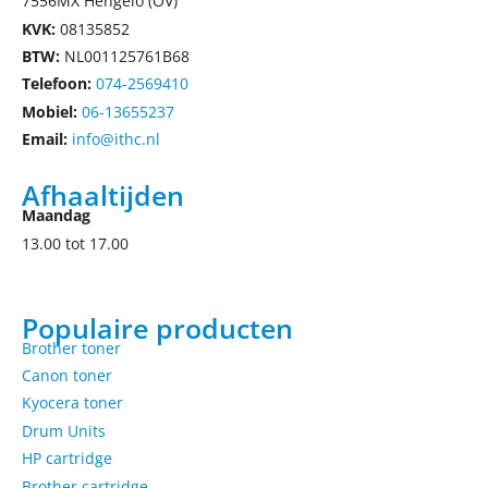
7556MX Hengelo (OV)
KVK:
08135852
BTW:
NL001125761B68
Telefoon:
074-2569410
Mobiel:
06-13655237
Email:
info@ithc.nl
Afhaaltijden
Maandag
13.00 tot 17.00
Populaire producten
Brother toner
Canon toner
Kyocera toner
Drum Units
HP cartridge
Brother cartridge