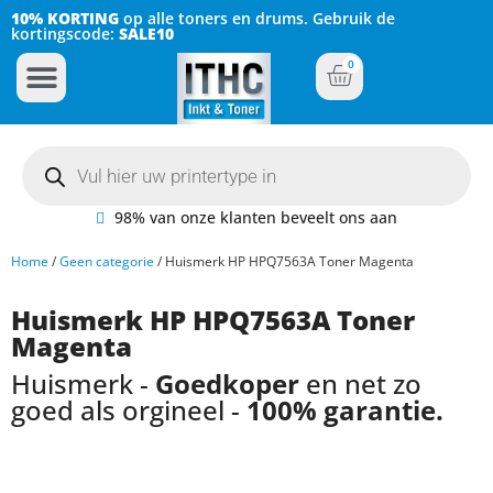
10% KORTING
op alle toners en drums. Gebruik de
kortingscode:
SALE10
0
Inkt Cartridges
Plotter inktcartridges
98% van onze klanten beveelt ons aan
Home
/
Geen categorie
/ Huismerk HP HPQ7563A Toner Magenta
Huismerk HP HPQ7563A Toner
Magenta
Huismerk -
Goedkoper
en net zo
goed als orgineel -
100% garantie.