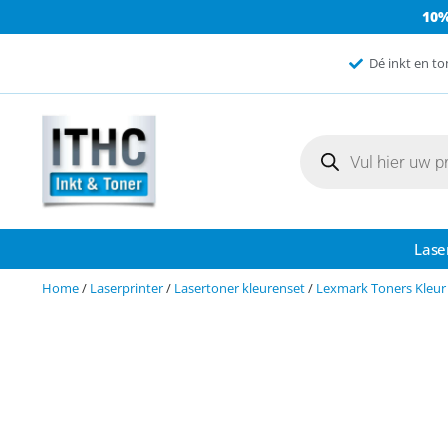
10
Dé inkt en to
Lase
Home
/
Laserprinter
/
Lasertoner kleurenset
/
Lexmark Toners Kleur