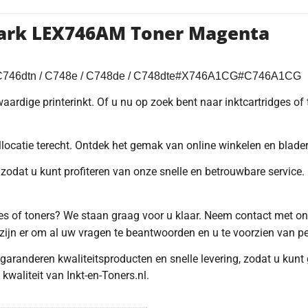
mark LEX746AM Toner Magenta
/ C746dtn / C748e / C748de / C748dte#X746A1CG#C746A1CG
ardige printerinkt. Of u nu op zoek bent naar inktcartridges o
aallocatie terecht. Ontdek het gemak van online winkelen en blad
zodat u kunt profiteren van onze snelle en betrouwbare service. 
idges of toners? We staan graag voor u klaar. Neem contact met o
zijn er om al uw vragen te beantwoorden en u te voorzien van pe
 garanderen kwaliteitsproducten en snelle levering, zodat u ku
waliteit van Inkt-en-Toners.nl.