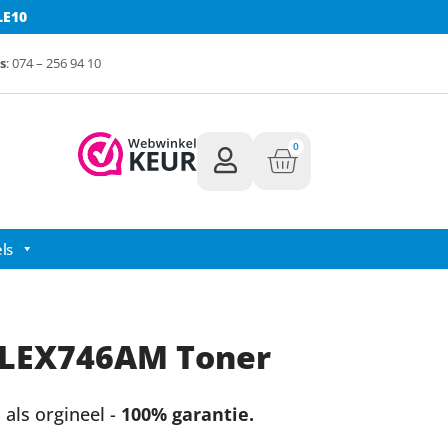
LE10
s
: 074 – 256 94 10
0
ls
 LEX746AM Toner
als orgineel -
100% garantie.