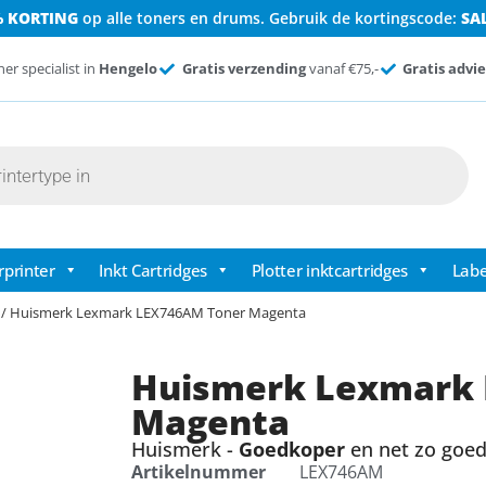
% KORTING
op alle toners en drums. Gebruik de kortingscode:
SA
ner specialist in
Hengelo
Gratis verzending
vanaf €75,-
Gratis advie
rprinter
Inkt Cartridges
Plotter inktcartridges
Labe
/ Huismerk Lexmark LEX746AM Toner Magenta
Huismerk Lexmark
Magenta
Huismerk -
Goedkoper
en net zo goed 
Artikelnummer
LEX746AM