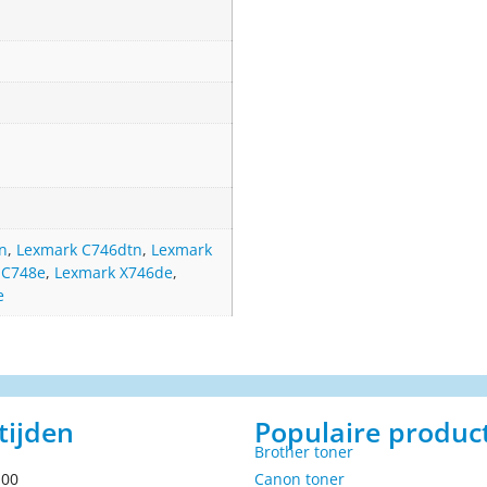
n
,
Lexmark C746dtn
,
Lexmark
 C748e
,
Lexmark X746de
,
e
tijden
Populaire produc
Brother toner
.00
Canon toner