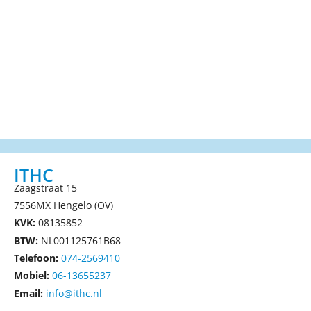
ITHC
Zaagstraat 15
7556MX Hengelo (OV)
KVK:
08135852
BTW:
NL001125761B68
Telefoon:
074-2569410
Mobiel:
06-13655237
Email:
info@ithc.nl