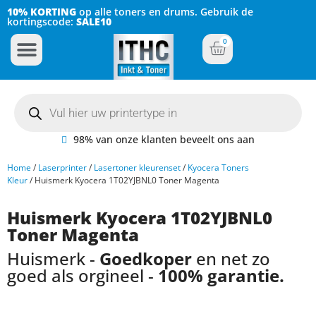
10% KORTING
op alle toners en drums. Gebruik de
kortingscode:
SALE10
0
Inkt Cartridges
Plotter inktcartridges
98% van onze klanten beveelt ons aan
Home
/
Laserprinter
/
Lasertoner kleurenset
/
Kyocera Toners
Kleur
/ Huismerk Kyocera 1T02YJBNL0 Toner Magenta
Huismerk Kyocera 1T02YJBNL0
Toner Magenta
Huismerk -
Goedkoper
en net zo
goed als orgineel -
100% garantie.