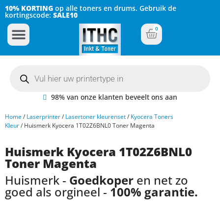
10% KORTING
op alle toners en drums. Gebruik de
kortingscode:
SALE10
0
Inkt Cartridges
Plotter inktcartridges
98% van onze klanten beveelt ons aan
Home
/
Laserprinter
/
Lasertoner kleurenset
/
Kyocera Toners
Kleur
/ Huismerk Kyocera 1T02Z6BNL0 Toner Magenta
Huismerk Kyocera 1T02Z6BNL0
Toner Magenta
Huismerk -
Goedkoper
en net zo
goed als orgineel -
100% garantie.