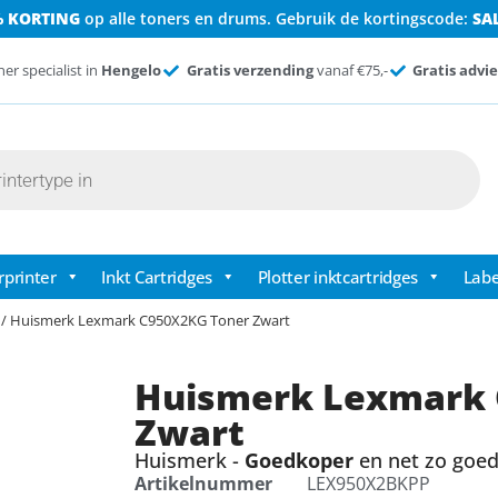
% KORTING
op alle toners en drums. Gebruik de kortingscode:
SA
ner specialist in
Hengelo
Gratis verzending
vanaf €75,-
Gratis advie
rprinter
Inkt Cartridges
Plotter inktcartridges
Labe
/ Huismerk Lexmark C950X2KG Toner Zwart
Huismerk Lexmark 
Zwart
Huismerk -
Goedkoper
en net zo goed 
Artikelnummer
LEX950X2BKPP