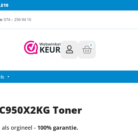
LE10
s
: 074 – 256 94 10
0
ls
C950X2KG Toner
als orgineel -
100% garantie.