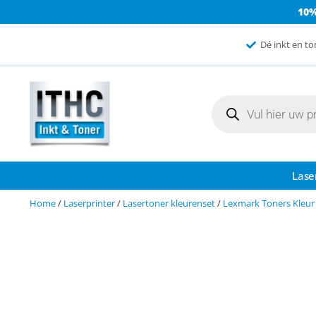
10
Dé inkt en to
Lase
Home
/
Laserprinter
/
Lasertoner kleurenset
/
Lexmark Toners Kleur