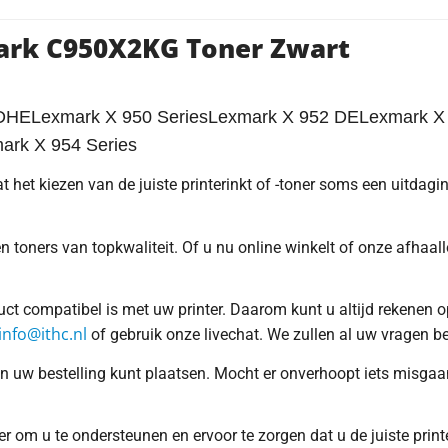
ark C950X2KG Toner Zwart
DHELexmark X 950 SeriesLexmark X 952 DELexmark 
rk X 954 Series
at het kiezen van de juiste printerinkt of -toner soms een uitdag
 toners van topkwaliteit. Of u nu online winkelt of onze afhaal
duct compatibel is met uw printer. Daarom kunt u altijd rekene
info@ithc.nl
of gebruik onze livechat. We zullen al uw vragen b
en uw bestelling kunt plaatsen. Mocht er onverhoopt iets misga
om u te ondersteunen en ervoor te zorgen dat u de juiste printeri