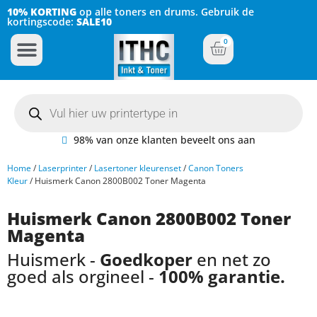
10% KORTING
op alle toners en drums. Gebruik de
kortingscode:
SALE10
0
Inkt Cartridges
Plotter inktcartridges
98% van onze klanten beveelt ons aan
Home
/
Laserprinter
/
Lasertoner kleurenset
/
Canon Toners
Kleur
/ Huismerk Canon 2800B002 Toner Magenta
Huismerk Canon 2800B002 Toner
Magenta
Huismerk -
Goedkoper
en net zo
goed als orgineel -
100% garantie.