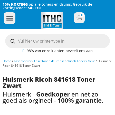
10% KORTING
op alle toners en drums. Gebruik de
kortingscode:
SALE10
0
Inkt Cartridges
Plotter inktcartridges
98% van onze klanten beveelt ons aan
Home
/
Laserprinter
/
Lasertoner kleurenset
/
Ricoh Toners Kleur
/ Huismerk
Ricoh 841618 Toner Zwart
Huismerk Ricoh 841618 Toner
Zwart
Huismerk -
Goedkoper
en net zo
goed als orgineel -
100% garantie.