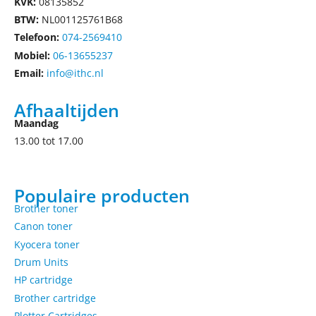
KVK:
08135852
BTW:
NL001125761B68
Telefoon:
074-2569410
Mobiel:
06-13655237
Email:
info@ithc.nl
Afhaaltijden
Maandag
13.00 tot 17.00
Populaire producten
Brother toner
Canon toner
Kyocera toner
Drum Units
HP cartridge
Brother cartridge
Plotter Cartridges