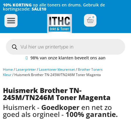
10% KORTING
op alle toners en drums. Gebruik de
kortingscode:
SALE10
0
Inkt Cartridges
Plotter inktcartridges
98% van onze klanten beveelt ons aan
Home
/
Laserprinter
/
Lasertoner kleurenset
/
Brother Toners
Kleur
/ Huismerk Brother TN-245M/TN246M Toner Magenta
Huismerk Brother TN-
245M/TN246M Toner Magenta
Huismerk -
Goedkoper
en net zo
goed als orgineel -
100% garantie.