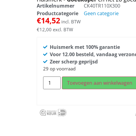
Artikelnummer
CK40TR110X300
Productcategorie
Geen categorie
€
14,52
incl. BTW
€
12,00
excl. BTW
Huismerk met 100% garantie
Voor 12.00 besteld, vandaag verzo
Zeer scherp geprijsd
29 op voorraad
Toevoegen aan winkelwagen