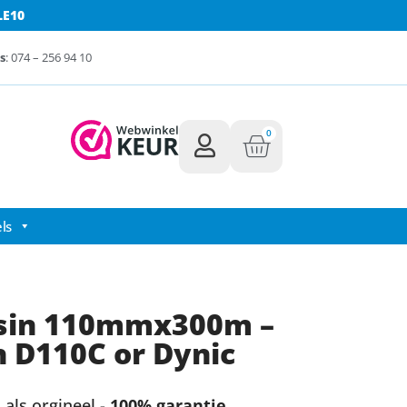
LE10
s
: 074 – 256 94 10
0
ls
Resin 110mmx300m –
h D110C or Dynic
als orgineel -
100% garantie.