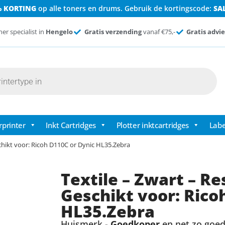
% KORTING
op alle toners en drums. Gebruik de kortingscode:
SA
ner specialist in
Hengelo
Gratis verzending
vanaf €75,-
Gratis advie
rprinter
Inkt Cartridges
Plotter inktcartridges
Labe
hikt voor: Ricoh D110C or Dynic HL35.Zebra
Textile – Zwart – 
Geschikt voor: Rico
HL35.Zebra
Huismerk -
Goedkoper
en net zo goed 