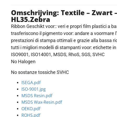
Omschrijving: Textile – Zwart
HL35.Zebra
Ribbon Geschikt voor:: veri e propri film plastici a 
trasferiscono il pigmento voor: andare a voormare l’
prestazioni di stampa ottimali e grazie alla bassa ri
tutti i migliori modelli di stampanti voor: etichette 
ISO9001, ISO14001, MSDS, RhoS, SGS, SVHC
No Halogen
No sostanze tossiche SVHC
ISEGA.pdf
ISO-9001.jpg
MSDS Resin.pdf
MSDS Wax-Resin.pdf
OEKO.pdf
ROHS.pdf