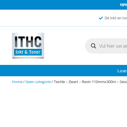
10
Dé inkt en to
Lase
Home
/
Geen categorie
/ Textile – Zwart – Resin 110mmx300m – Gesc