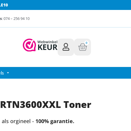
LE10
s
: 074 – 256 94 10
0
ls
BRTN3600XXL Toner
als orgineel -
100% garantie.