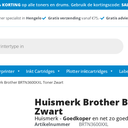
% KORTING
op alle toners en drums. Gebruik de kortingscode:
SA
ner specialist in
Hengelo
Gratis verzending
vanaf €75,-
Gratis advie
rprinter
Inkt Cartridges
Plotter inktcartridges
Labe
rk Brother BRTN3600XXL Toner Zwart
Huismerk Brother 
Zwart
Huismerk -
Goedkoper
en net zo goed 
Artikelnummer
BRTN3600XXL