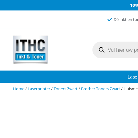
10
Dé inkt en to
Lase
Home
/
Laserprinter
/
Toners Zwart
/
Brother Toners Zwart
/ Huisme