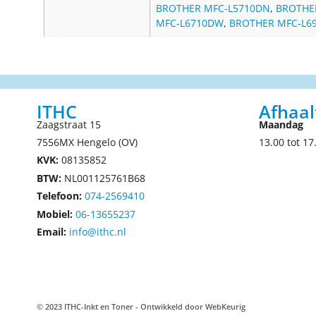
BROTHER MFC-L5710DN
,
BROTHE
MFC-L6710DW
,
BROTHER MFC-L6
ITHC
Afhaal
Zaagstraat 15
Maandag
7556MX Hengelo (OV)
13.00 tot 17
KVK:
08135852
BTW:
NL001125761B68
Telefoon:
074-2569410
Mobiel:
06-13655237
Email:
info@ithc.nl
© 2023 ITHC-Inkt en Toner - Ontwikkeld door
WebKeurig