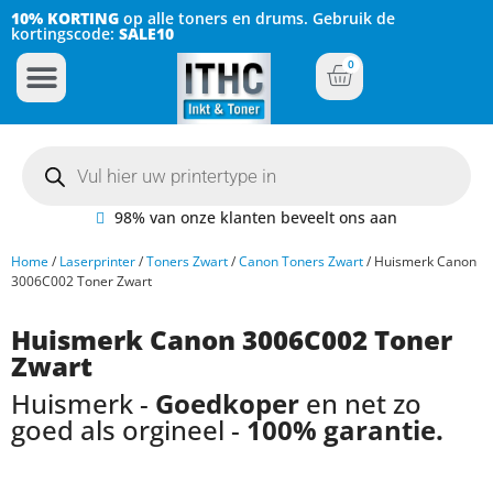
10% KORTING
op alle toners en drums. Gebruik de
kortingscode:
SALE10
0
Inkt Cartridges
Plotter inktcartridges
98% van onze klanten beveelt ons aan
Home
/
Laserprinter
/
Toners Zwart
/
Canon Toners Zwart
/ Huismerk Canon
3006C002 Toner Zwart
Huismerk Canon 3006C002 Toner
Zwart
Huismerk -
Goedkoper
en net zo
goed als orgineel -
100% garantie.