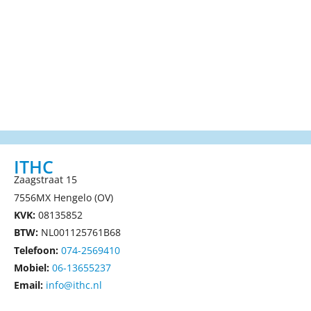
ITHC
Zaagstraat 15
7556MX Hengelo (OV)
KVK:
08135852
BTW:
NL001125761B68
Telefoon:
074-2569410
Mobiel:
06-13655237
Email:
info@ithc.nl