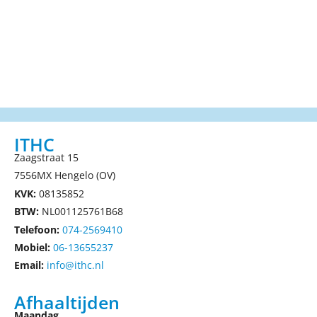
ITHC
Zaagstraat 15
7556MX Hengelo (OV)
KVK:
08135852
BTW:
NL001125761B68
Telefoon:
074-2569410
Mobiel:
06-13655237
Email:
info@ithc.nl
Afhaaltijden
Maandag