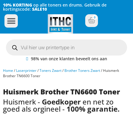
10% KORTING
op alle toners en drums. Gebruik de
kortingscode:
SALE10
0
Inkt Cartridges
Plotter inktcartridges
98% van onze klanten beveelt ons aan
Home
/
Laserprinter
/
Toners Zwart
/
Brother Toners Zwart
/ Huismerk
Brother TN6600 Toner
Huismerk Brother TN6600 Toner
Huismerk -
Goedkoper
en net zo
goed als orgineel -
100% garantie.