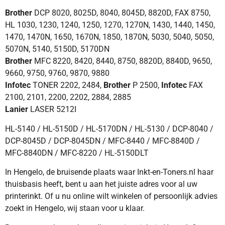
Brother
DCP 8020, 8025D, 8040, 8045D, 8820D, FAX 8750,
HL 1030, 1230, 1240, 1250, 1270, 1270N, 1430, 1440, 1450,
1470, 1470N, 1650, 1670N, 1850, 1870N, 5030, 5040, 5050,
5070N, 5140, 5150D, 5170DN
Brother
MFC 8220, 8420, 8440, 8750, 8820D, 8840D, 9650,
9660, 9750, 9760, 9870, 9880
Infotec
TONER 2202, 2484,
Brother
P 2500,
Infotec
FAX
2100, 2101, 2200, 2202, 2884, 2885
Lanier
LASER 5212I
HL-5140 / HL-5150D / HL-5170DN / HL-5130 / DCP-8040 /
DCP-8045D / DCP-8045DN / MFC-8440 / MFC-8840D /
MFC-8840DN / MFC-8220 / HL-5150DLT
In Hengelo, de bruisende plaats waar Inkt-en-Toners.nl haar
thuisbasis heeft, bent u aan het juiste adres voor al uw
printerinkt. Of u nu online wilt winkelen of persoonlijk advies
zoekt in Hengelo, wij staan voor u klaar.