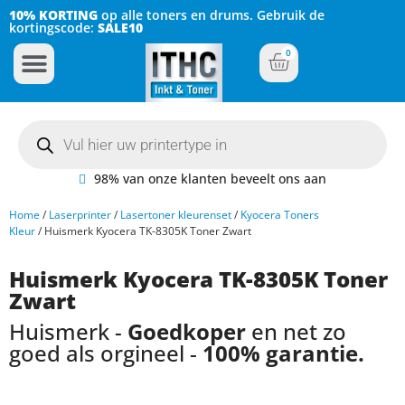
10% KORTING
op alle toners en drums. Gebruik de
kortingscode:
SALE10
0
Inkt Cartridges
Plotter inktcartridges
98% van onze klanten beveelt ons aan
Home
/
Laserprinter
/
Lasertoner kleurenset
/
Kyocera Toners
Kleur
/ Huismerk Kyocera TK-8305K Toner Zwart
Huismerk Kyocera TK-8305K Toner
Zwart
Huismerk -
Goedkoper
en net zo
goed als orgineel -
100% garantie.