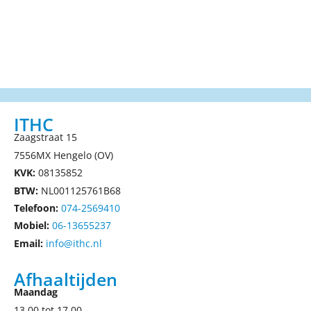
ITHC
Zaagstraat 15
7556MX Hengelo (OV)
KVK:
08135852
BTW:
NL001125761B68
Telefoon:
074-2569410
Mobiel:
06-13655237
Email:
info@ithc.nl
Afhaaltijden
Maandag
13.00 tot 17.00