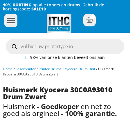
10% KORTING
op alle toners en drums. Gebruik de
kortingscode:
SALE10
0
Inkt Cartridges
Plotter inktcartridges
98% van onze klanten beveelt ons aan
Home
/
Laserprinter
/
Printer Drums
/
Kyocera Drum Unit
/ Huismerk
Kyocera 30C0A93010 Drum Zwart
Huismerk Kyocera 30C0A93010
Drum Zwart
Huismerk -
Goedkoper
en net zo
goed als orgineel -
100% garantie.