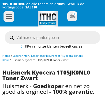
10% KORTING
op alle toners en drums. Gebruik de
kortingscode:
SALE10
0
Inkt Cartridges
Plotter inktcartridges
98% van onze klanten beveelt ons aan
Home
/
Laserprinter
/
Lasertoner kleurenset
/
Kyocera Toners
Kleur
/ Huismerk Kyocera 1T05JK0NL0 Toner Zwart
Huismerk Kyocera 1T05JK0NL0
Toner Zwart
Huismerk -
Goedkoper
en net zo
goed als orgineel -
100% garantie.