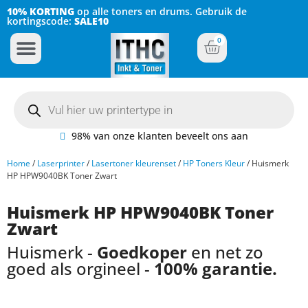
10% KORTING
op alle toners en drums. Gebruik de
kortingscode:
SALE10
0
Inkt Cartridges
Plotter inktcartridges
98% van onze klanten beveelt ons aan
Home
/
Laserprinter
/
Lasertoner kleurenset
/
HP Toners Kleur
/ Huismerk
HP HPW9040BK Toner Zwart
Huismerk HP HPW9040BK Toner
Zwart
Huismerk -
Goedkoper
en net zo
goed als orgineel -
100% garantie.