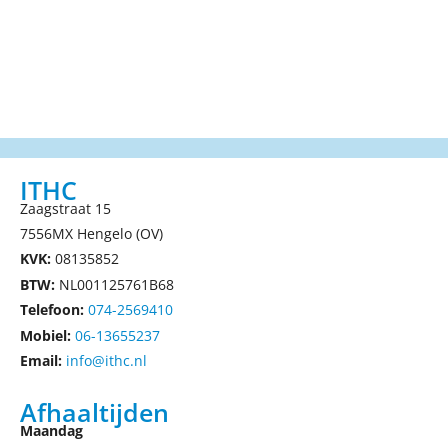
ITHC
Zaagstraat 15
7556MX Hengelo (OV)
KVK:
08135852
BTW:
NL001125761B68
Telefoon:
074-2569410
Mobiel:
06-13655237
Email:
info@ithc.nl
Afhaaltijden
Maandag