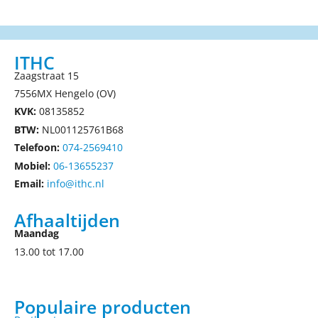
ITHC
Zaagstraat 15
7556MX Hengelo (OV)
KVK:
08135852
BTW:
NL001125761B68
Telefoon:
074-2569410
Mobiel:
06-13655237
Email:
info@ithc.nl
Afhaaltijden
Maandag
13.00 tot 17.00
Populaire producten