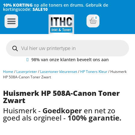
10% KORTING
op alle toners en drums. Gebruik de
kortingscode:
SALE10
0
Inkt Cartridges
Plotter inktcartridges
98% van onze klanten beveelt ons aan
Home
/
Laserprinter
/
Lasertoner kleurenset
/
HP Toners Kleur
/ Huismerk
HP 508A-Canon Toner Zwart
Huismerk HP 508A-Canon Toner
Zwart
Huismerk -
Goedkoper
en net zo
goed als orgineel -
100% garantie.