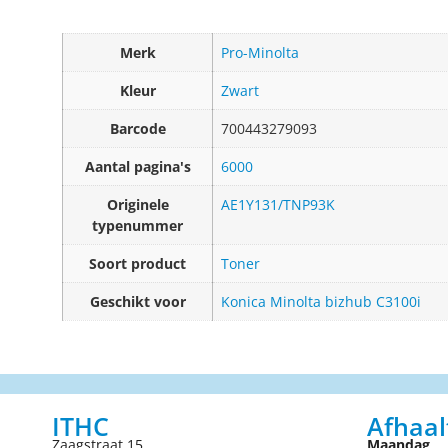
Merk
Pro-Minolta
Kleur
Zwart
Barcode
700443279093
Aantal pagina's
6000
Originele
AE1Y131/TNP93K
typenummer
Soort product
Toner
Geschikt voor
Konica Minolta bizhub C3100i
ITHC
Afhaal
Zaagstraat 15
Maandag