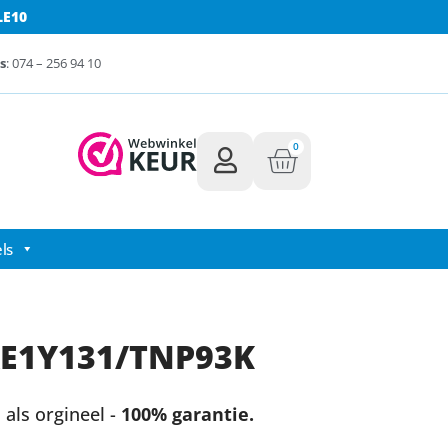
LE10
s
: 074 – 256 94 10
0
ls
AE1Y131/TNP93K
als orgineel -
100% garantie.