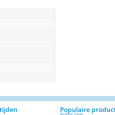
tijden
Populaire produc
Brother toner