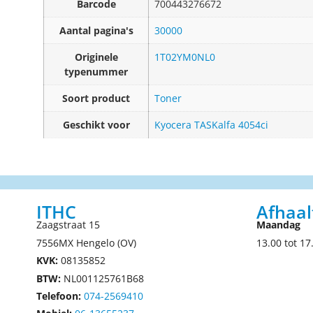
Barcode
700443276672
Aantal pagina's
30000
Originele
1T02YM0NL0
typenummer
Soort product
Toner
Geschikt voor
Kyocera TASKalfa 4054ci
ITHC
Afhaal
Zaagstraat 15
Maandag
7556MX Hengelo (OV)
13.00 tot 17
KVK:
08135852
BTW:
NL001125761B68
Telefoon:
074-2569410