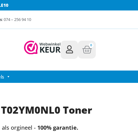
LE10
s
: 074 – 256 94 10
0
ls
1T02YM0NL0 Toner
als orgineel -
100% garantie.