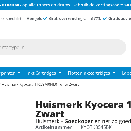
% KORTING
op alle toners en drums. Gebruik de kortingscode:
SA
ner specialist in
Hengelo
Gratis verzending
vanaf €75,-
Gratis advie
rprinter
Inkt Cartridges
Plotter inktcartridges
Labe
/ Huismerk Kyocera 1T02YM0NL0 Toner Zwart
Huismerk Kyocera 
Zwart
Huismerk -
Goedkoper
en net zo goed 
Artikelnummer
KYOTK8545BK