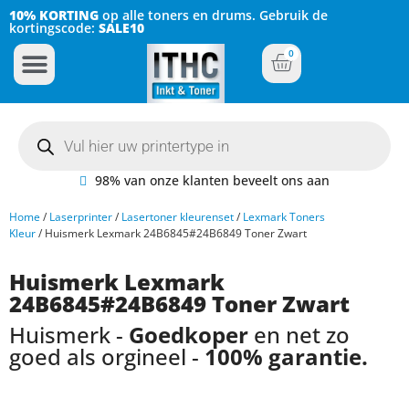
10% KORTING
op alle toners en drums. Gebruik de
kortingscode:
SALE10
0
Inkt Cartridges
Plotter inktcartridges
98% van onze klanten beveelt ons aan
Home
/
Laserprinter
/
Lasertoner kleurenset
/
Lexmark Toners
Kleur
/ Huismerk Lexmark 24B6845#24B6849 Toner Zwart
Huismerk Lexmark
24B6845#24B6849 Toner Zwart
Huismerk -
Goedkoper
en net zo
goed als orgineel -
100% garantie.